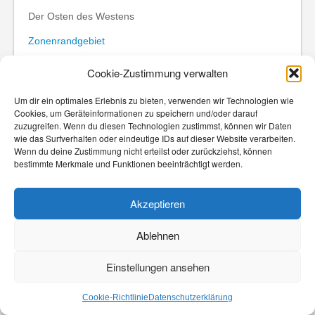
Der Osten des Westens
Zonenrandgebiet
///////////////////////////////////////////////////////////////////
Cookie-Zustimmung verwalten
Heute 08.08.2022
Um dir ein optimales Erlebnis zu bieten, verwenden wir Technologien wie
Cookies, um Geräteinformationen zu speichern und/oder darauf
Reaktionen zum Fall Schlesinger
zuzugreifen. Wenn du diesen Technologien zustimmst, können wir Daten
wie das Surfverhalten oder eindeutige IDs auf dieser Website verarbeiten.
RBB-Intendantin zurückgetreten
Wenn du deine Zustimmung nicht erteilst oder zurückziehst, können
bestimmte Merkmale und Funktionen beeinträchtigt werden.
///////////////////////////////////////////////////////////////////
Heute Journal 04.08.2022
Akzeptieren
Sprengplatz in Flammen
Ablehnen
Feuer und Explosionen im Berliner Grunewald
///////////////////////////////////////////////////////////////////
Einstellungen ansehen
ZDF-Mittagsmagazin 23.05.2022
Cookie-Richtlinie
Datenschutzerklärung
Ein Basketballclub geht neue Wege