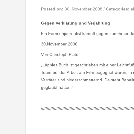
Posted on:
30. November 2008
/
Categories:
a
Gegen Verklärung und Verjährung
Ein Fernsehjournalist kämpft gegen zunehmende 
30.November 2008
Von Christoph Plate
„Läpples Buch ist geschrieben mit einer Leichtf
Team bei der Arbeit am Film begegnet waren, in d
Verräter sind niederschmetternd. Da steht Banali
geglaubt hätten.“
/////////////////////////////////////////////////////////////////////////////