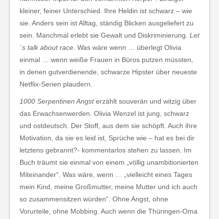
kleiner, feiner Unterschied. Ihre Heldin ist schwarz – wie
sie. Anders sein ist Alltag, ständig Blicken ausgeliefert zu
sein. Manchmal erlebt sie Gewalt und Diskriminierung.
Let
´s talk about race
. Was wäre wenn … überlegt Olivia
einmal … wenn weiße Frauen in Büros putzen müssten,
in denen gutverdienende, schwarze Hipster über neueste
Netflix-Serien plaudern.
1000 Serpentinen Angst
erzählt souverän und witzig über
das Erwachsenwerden. Olivia Wenzel ist jung, schwarz
und ostdeutsch. Der Stoff, aus dem sie schöpft. Auch ihre
Motivation, da sie es leid ist, Sprüche wie – hat es bei dir
letztens gebrannt?- kommentarlos stehen zu lassen. Im
Buch träumt sie einmal von einem „völlig unambitionierten
Miteinander“. Was wäre, wenn … „vielleicht eines Tages
mein Kind, meine Großmutter, meine Mutter und ich auch
so zusammensitzen würden“. Ohne Angst, ohne
Vorurteile, ohne Mobbing. Auch wenn die Thüringen-Oma