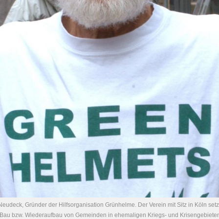
eudeck, Gründer der Hilfsorganisation Grünhelme. Der Verein mit Sitz in Köln setzt
Bau bzw. Wiederaufbau von Gemeinden in ehemaligen Kriegs- und Krisengebieten