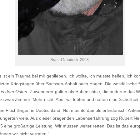
Rupert Neudeck. 2008.
ist ein Trauma bei mir geblieben. Ich wollte, ich musste helfen. Ich k
etzten Kriegstagen über Sachsen-Anhalt nach Hagen. Die westfälische St
aus dem Osten
. Zuwanderer galten als Habenichtse, die anderen das
lie zwei Zimmer. Mehr nicht. Aber wir lebten und hatten eine Sicherheit.
nen Flüchtlingen in Deutschland. Not machte damals erfinderisch. Ank
ungerten viele. Aus dieser prägenden Lebenserfahrung zog Rupert Neud
5 eine großartige Leistung. Wir müssen weiter retten. Das ist das eur
nnen wir nicht verraten.“