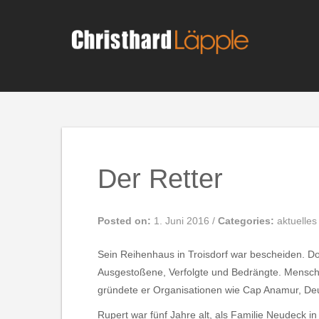
Skip
to
content
Der Retter
Posted on:
1. Juni 2016
/
Categories:
aktuelles
Sein Reihenhaus in Troisdorf war bescheiden. Do
Ausgestoßene, Verfolgte und Bedrängte. Mensch
gründete er Organisationen wie Cap Anamur, Deu
Rupert war fünf Jahre alt, als Familie Neudeck in