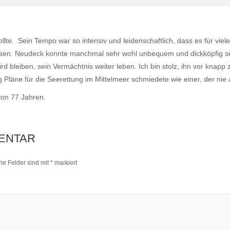
lte. Sein Tempo war so intensiv und leidenschaftlich, dass es für viel
ssen. Neudeck konnte manchmal sehr wohl unbequem und dickköpfig sein
wird bleiben, sein Vermächtnis weiter leben. Ich bin stolz, ihn vor kna
 Pläne für die Seerettung im Mittelmeer schmiedete wie einer, der nie a
von 77 Jahren.
ENTAR
che Felder sind mit
*
markiert