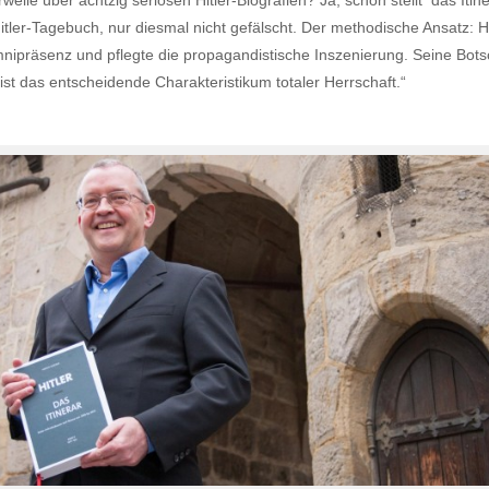
weile über achtzig seriösen Hitler-Biografien? Ja, schon stellt das It
 Hitler-Tagebuch, nur diesmal nicht gefälscht. Der methodische Ansatz: 
mnipräsenz und pflegte die propagandistische Inszenierung. Seine Bots
st das entscheidende Charakteristikum totaler Herrschaft.“