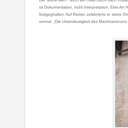
Der Mühe wert? Noch ein Hitler-Buch nach mittler
ist Dokumentation, nicht Interpretation. Eine Art
festgeghalten. Auf Reisen zelebrierte er seine O
einmal: „Die Uneindeutigkeit des Machtzentrums i