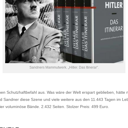
Sandners Mammutwerk. „Hitler. Das Itinerar“.
en Schutzhaftbefahl aus. Was wäre der Welt erspart geblieben, hätte nic
rald Sandner diese Szene und viele weitere aus den 11.443 Tagen im Le
Vier voluminöse Bände. 2.432 Seiten. Stolzer Preis: 499 Euro.