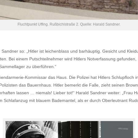
Fluchtpunkt Uffing. Rußbichlstraße 2. Quelle: Harald Sandner.
d Sandner so: „Hitler ist leichenblass und barhäuptig. Gesicht und Kleid
 Bei einem Putschteilnehmer wird Hitlers Notverfassung gefunden, in d
 Sammellager zu überführen.“
ndarmerie-Kommissar das Haus. Die Polizei hat Hitlers Schlupfloch i
izisten das Bauernhaus. Hitler bemerkt die Falle, zieht seinen Brown
rhaften lassen … niemals! Lieber tot!“ Harald Sandner weiter: „Frau 
el im Schlafanzug mit blauem Bademantel, als er durch Oberleutnant Rudolf