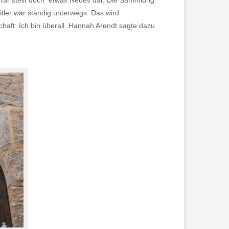
inerar stellt doch etwas Neues dar. Die Sammlung
Hitler war ständig unterwegs. Das wird
chaft: Ich bin überall. Hannah Arendt sagte dazu