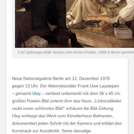
Carl Spitzwegs dritte Version vom Armen Poeten. 1989 in Berlin gestohl
Neue Natio­nal­ga­le­rie Berlin am 12. Dezem­ber 1976
gegen 13 Uhr. Der Aktionskünstler Frank Uwe Laysiepen
– genannt
Ulay
– verlässt unbemerkt mit dem 36 x 45 cm
großen Poeten-Bild unterm Arm das Haus. „Links­ra­di­ka­ler
raubt unser schöns­tes Bild!“ schäumt die Bild-Zeitung.
Ulay schleppt das Werk zum Künstlerhaus Bethanien,
dokumentiert jeden Schritt mit der Kamera und erklärt den
Kunstraub zur Kunstkritik. Seine damalige