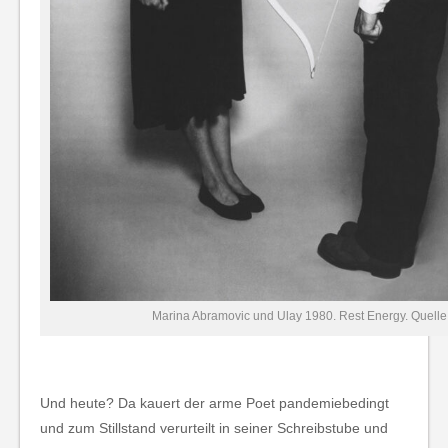
Marina Abramovic und Ulay 1980. Rest Energy. Quell
Und heute? Da kauert der arme Poet pandemiebedingt
und zum Stillstand verurteilt in seiner Schreibstube und