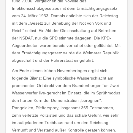
rund 7.000, vergleichen die Novelle des
Infektionsschutzgesetzes mit dem Ermächtigungsgesetz
vom 24. März 1933. Damals entleibte sich der Reichstag
mit dem „Gesetz zur Behebung der Not von Volk und
Reich“ selbst. Ein Akt der Gleichschaltung auf Betreiben
der NSDAP, nur die SPD stimmte dagegen. Die KPD-
Abgeordneten waren bereits verhaftet oder geflüchtet. Mit
dem Ermächtigungsgesetz wurde die Weimarer Republik
abgeschafft und der Führerstaat eingeführt.
Am Ende dieses trüben Novembertages ergibt sich
folgende Bilanz: Eine symbolische Wasserschlacht am
prominenten Ort direkt vor dem Brandenburger Tor. Zwei
Wasserwerfer live-gerecht im Einsatz, die im Sprühmodus
den harten Kern der Demonstration „beregnen“.
Rangeleien, Pfefferspray, insgesamt 365 Festnahmen,
zehn verletzte Polizisten und das schale Gefühl, wie sehr
im aufgeladenen Treibhaus rund um den Reichstag
Vernunft und Verstand außer Kontrolle geraten können.