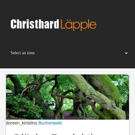
Skip
to
content
doreen_kinistino
Buchenwald