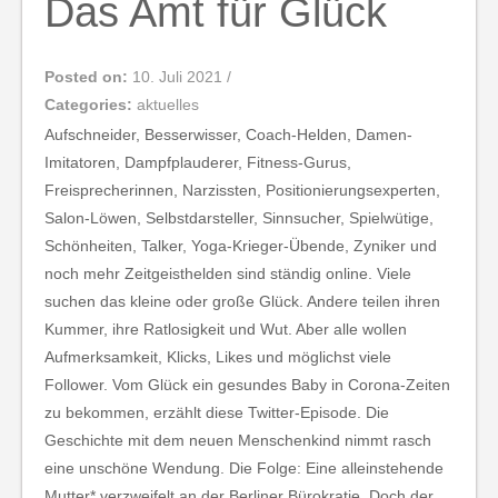
Das Amt für Glück
Posted on:
10. Juli 2021
/
Categories:
aktuelles
Aufschneider, Besserwisser, Coach-Helden, Damen-
Imitatoren, Dampfplauderer, Fitness-Gurus,
Freisprecherinnen, Narzissten, Positionierungsexperten,
Salon-Löwen, Selbstdarsteller, Sinnsucher, Spielwütige,
Schönheiten, Talker, Yoga-Krieger-Übende, Zyniker und
noch mehr Zeitgeisthelden sind ständig online. Viele
suchen das kleine oder große Glück. Andere teilen ihren
Kummer, ihre Ratlosigkeit und Wut. Aber alle wollen
Aufmerksamkeit, Klicks, Likes und möglichst viele
Follower. Vom Glück ein gesundes Baby in Corona-Zeiten
zu bekommen, erzählt diese Twitter-Episode. Die
Geschichte mit dem neuen Menschenkind nimmt rasch
eine unschöne Wendung. Die Folge: Eine alleinstehende
Mutter* verzweifelt an der Berliner Bürokratie. Doch der