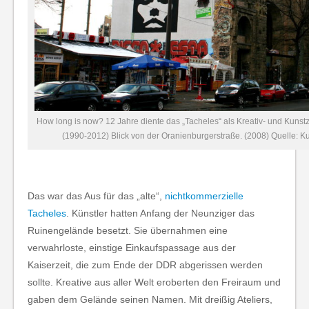
How long is now? 12 Jahre diente das „Tacheles“ als Kreativ- und Kuns
(1990-2012) Blick von der Oranienburgerstraße. (2008) Quelle: K
Das war das Aus für das „alte“,
nichtkommerzielle
Tacheles
. Künstler hatten Anfang der Neunziger das
Ruinengelände besetzt. Sie übernahmen eine
verwahrloste, einstige Einkaufspassage aus der
Kaiserzeit, die zum Ende der DDR abgerissen werden
sollte. Kreative aus aller Welt eroberten den Freiraum und
gaben dem Gelände seinen Namen. Mit dreißig Ateliers,