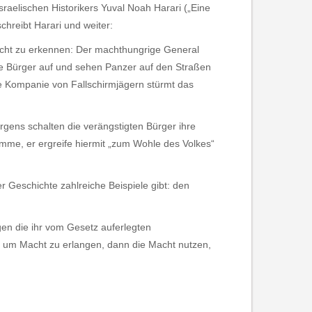
raelischen Historikers Yuval Noah Harari („Eine
schreibt Harari und weiter:
 leicht zu erkennen: Der machthungrige General
ie Bürger auf und sehen Panzer auf den Straßen
e Kompanie von Fallschirmjägern stürmt das
gens schalten die verängstigten Bürger ihre
mme, er ergreife hiermit „zum Wohle des Volkes“
r Geschichte zahlreiche Beispiele gibt: den
gen die ihr vom Gesetz auferlegten
n, um Macht zu erlangen, dann die Macht nutzen,