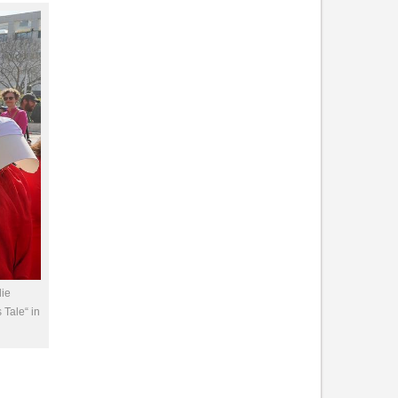
die
Tale“ in