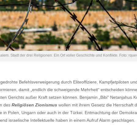
alem. Stadt der drei Religionen. Ein Ort voller Geschichte und Konflikte. Foto: rqu
drohte Befehlsverweigerung durch Eliteoffiziere, Kampfjetpiloten un
eformieren, damit „endlich die schweigende Mehrheit“ entscheiden könn
n Gerichts außer Kraft setzen können. Benjamin „Bibi“ Netanjahus Ko
en des
Religiösen Zionismus
wollen mit ihrem Gesetz die Herrschaft d
 wie in Polen, Ungarn oder auch in der Türkei. Entmachtung der Demokra
end israelische Intellektuelle haben in einem Aufruf Alarm geschlagen.