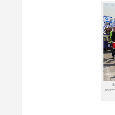
Se
Justizr