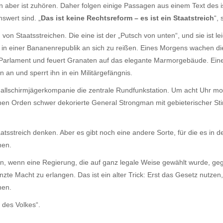
 aber ist zuhören. Daher folgen einige Passagen aus einem Text des is
swert sind. „
Das ist keine Rechtsreform – es ist ein Staatstreich
“, 
en von Staatsstreichen. Die eine ist der „Putsch von unten“, und sie ist
e in einer Bananenrepublik an sich zu reißen. Eines Morgens wachen d
as Parlament und feuert Granaten auf das elegante Marmorgebäude. Ein
an und sperrt ihn in ein Militärgefängnis.
allschirmjägerkompanie die zentrale Rundfunkstation. Um acht Uhr mor
nen Orden schwer dekorierte General Strongman mit gebieterischer Sti
tsstreich denken. Aber es gibt noch eine andere Sorte, für die es in de
nen.
un, wenn eine Regierung, die auf ganz legale Weise gewählt wurde, ge
te Macht zu erlangen. Das ist ein alter Trick: Erst das Gesetz nutze
hen.
des Volkes“.