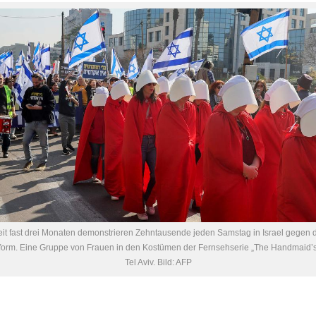
it fast drei Monaten demonstrieren Zehntausende jeden Samstag in Israel gegen 
eform. Eine Gruppe von Frauen in den Kostümen der Fernsehserie „The Handmaid’s 
Tel Aviv. Bild: AFP