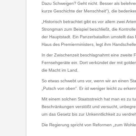
Dazu Schweigen? Geht nicht. Besser als belehren
kurze Geschichte der Menschheit“), die bedenken
„Historisch betrachtet gibt es vor allem zwei Art
Strongman zum Beispiel beschließt, die Kontroll
der Hauptstadt. Ein Panzerbataillon umstellt d
Haus des Premierministers, legt ihm Handschellen 
In der Zwischenzeit beschlagnahmt eine zweite F
Fernsehgeräte ein. Dort verkündet der mit golde
die Macht im Land.
So etwas schwebt uns vor, wenn wir an einen Staa
„Putsch von oben“. Er ist weniger leicht zu erken
Mit einem solchen Staatsstreich hat man es zu t
Beschränkungen verstößt und versucht, unbegrenz
um das Gesetz bis zur Unkenntlichkeit zu verdre
Die Regierung spricht von Reformen „zum Wohle 