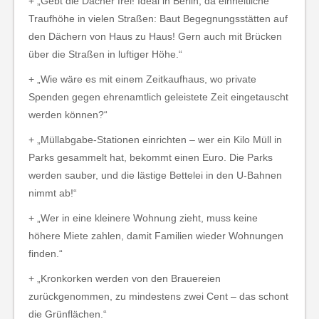
+ „Gebt die Dächer frei! Ideal in Berlin, da einheitliche
Traufhöhe in vielen Straßen: Baut Begegnungsstätten auf
den Dächern von Haus zu Haus! Gern auch mit Brücken
über die Straßen in luftiger Höhe.“
+ „Wie wäre es mit einem Zeitkaufhaus, wo private
Spenden gegen ehrenamtlich geleistete Zeit eingetauscht
werden können?“
+ „Müllabgabe-Stationen einrichten – wer ein Kilo Müll in
Parks gesammelt hat, bekommt einen Euro. Die Parks
werden sauber, und die lästige Bettelei in den U-Bahnen
nimmt ab!“
+ „Wer in eine kleinere Wohnung zieht, muss keine
höhere Miete zahlen, damit Familien wieder Wohnungen
finden.“
+ „Kronkorken werden von den Brauereien
zurückgenommen, zu mindestens zwei Cent – das schont
die Grünflächen.“