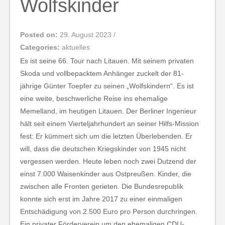
Wolfskinder
Posted on:
29. August 2023
/
Categories:
aktuelles
Es ist seine 66. Tour nach Litauen. Mit seinem privaten
Skoda und vollbepacktem Anhänger zuckelt der 81-
jährige Günter Toepfer zu seinen „Wolfskindern“. Es ist
eine weite, beschwerliche Reise ins ehemalige
Memelland, im heutigen Litauen. Der Berliner Ingenieur
hält seit einem Vierteljahrhundert an seiner Hilfs-Mission
fest: Er kümmert sich um die letzten Überlebenden. Er
will, dass die deutschen Kriegskinder von 1945 nicht
vergessen werden. Heute leben noch zwei Dutzend der
einst 7.000 Waisenkinder aus Ostpreußen. Kinder, die
zwischen alle Fronten gerieten. Die Bundesrepublik
konnte sich erst im Jahre 2017 zu einer einmaligen
Entschädigung von 2.500 Euro pro Person durchringen.
Ein privater Förderverein um den ehemaligen CDU-