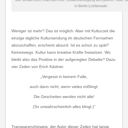
Wer schaut noch 3Sat oder Arte? Zusammenlegung als Zukunft? Oder S
in Berlin-Lichtenrade.
Weniger ist mehr? Das ist möglich. Aber mit Kulturzeit die
einzige tägliche Kultursendung im deutschen Fernsehen
abzuschaffen, erscheint absurd. Ist es schon zu spät?
Keineswegs. Kultur kann kreative Kräfte freisetzen. Wo
bleibt also das Positive in der aufgeregten Debatte? Dazu
vier Zeilen von Erich Kästner.
„Vergesst in keinem Falle,
auch dann nicht, wenn vieles mißlingt:
Die Gescheiten werden nicht alle!
(So unwahrscheinlich alles klingt.)“
Transparenzhinweis: der Autor dieser Zeilen hat lange