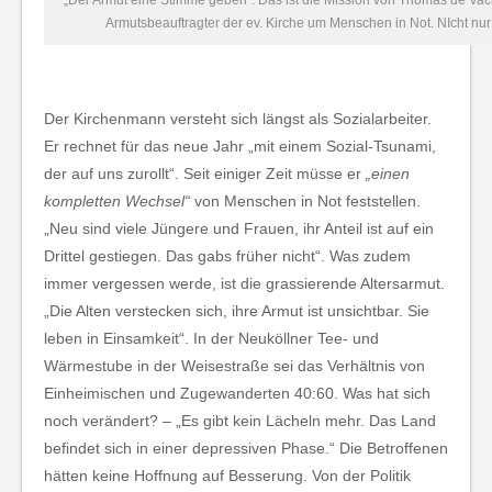
„Der Armut eine Stimme geben“. Das ist die Mission von Thomas de Vach
Armutsbeauftragter der ev. Kirche um Menschen in Not. NIcht nu
Der Kirchenmann versteht sich längst als Sozialarbeiter.
Er rechnet für das neue Jahr „mit einem Sozial-Tsunami,
der auf uns zurollt“. Seit einiger Zeit müsse er
„einen
kompletten Wechsel“
von Menschen in Not feststellen.
„Neu sind viele Jüngere und Frauen, ihr Anteil ist auf ein
Drittel gestiegen. Das gabs früher nicht“. Was zudem
immer vergessen werde, ist die grassierende Altersarmut.
„Die Alten verstecken sich, ihre Armut ist unsichtbar. Sie
leben in Einsamkeit“. In der Neuköllner Tee- und
Wärmestube in der Weisestraße sei das Verhältnis von
Einheimischen und Zugewanderten 40:60. Was hat sich
noch verändert? – „Es gibt kein Lächeln mehr. Das Land
befindet sich in einer depressiven Phase.“ Die Betroffenen
hätten keine Hoffnung auf Besserung. Von der Politik