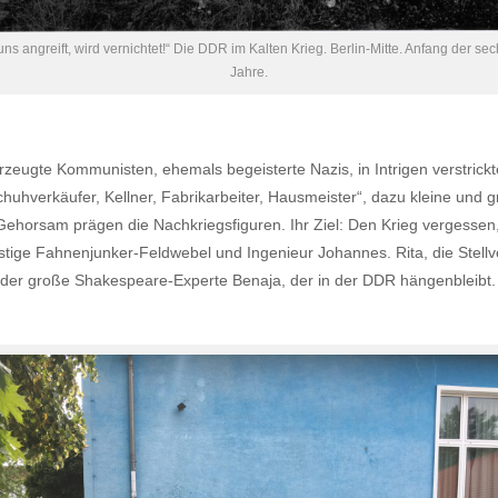
ns angreift, wird vernichtet!“ Die DDR im Kalten Krieg. Berlin-Mitte. Anfang der sec
Jahre.
eugte Kommunisten, ehemals begeisterte Nazis, in Intrigen verstrickte
chuhverkäufer, Kellner, Fabrikarbeiter, Hausmeister“, dazu kleine und gr
ehorsam prägen die Nachkriegsfiguren. Ihr Ziel: Den Krieg vergesse
nstige Fahnenjunker-Feldwebel und Ingenieur Johannes. Rita, die Stellv
der große Shakespeare-Experte Benaja, der in der DDR hängenbleibt.