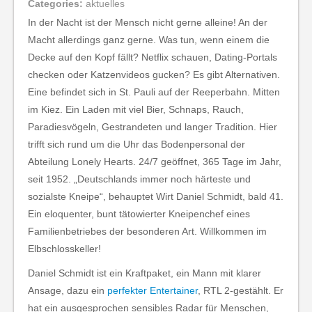
Categories:
aktuelles
In der Nacht ist der Mensch nicht gerne alleine! An der
Macht allerdings ganz gerne. Was tun, wenn einem die
Decke auf den Kopf fällt? Netflix schauen, Dating-Portals
checken oder Katzenvideos gucken? Es gibt Alternativen.
Eine befindet sich in St. Pauli auf der Reeperbahn. Mitten
im Kiez. Ein Laden mit viel Bier, Schnaps, Rauch,
Paradiesvögeln, Gestrandeten und langer Tradition. Hier
trifft sich rund um die Uhr das Bodenpersonal der
Abteilung Lonely Hearts. 24/7 geöffnet, 365 Tage im Jahr,
seit 1952. „Deutschlands immer noch härteste und
sozialste Kneipe“, behauptet Wirt Daniel Schmidt, bald 41.
Ein eloquenter, bunt tätowierter Kneipenchef eines
Familienbetriebes der besonderen Art. Willkommen im
Elbschlosskeller!
Daniel Schmidt ist ein Kraftpaket, ein Mann mit klarer
Ansage, dazu ein
perfekter Entertainer
, RTL 2-gestählt. Er
hat ein ausgesprochen sensibles Radar für Menschen,