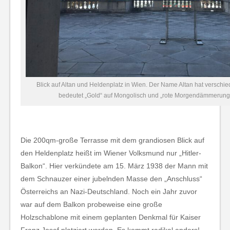
Blick auf Altan und Heldenplatz in Wien. Der Name Altan hat versch
bedeutet „Gold“ auf Mongolisch und „rote Morgendämmerung“
Die 200qm-große Terrasse mit dem grandiosen Blick auf
den Heldenplatz heißt im Wiener Volksmund nur „Hitler-
Balkon“. Hier verkündete am 15. März 1938 der Mann mit
dem Schnauzer einer jubelnden Masse den „Anschluss“
Österreichs an Nazi-Deutschland. Noch ein Jahr zuvor
war auf dem Balkon probeweise eine große
Holzschablone mit einem geplanten Denkmal für Kaiser
Franz Josef platziert worden. Es kommt radikal anders!