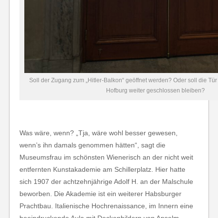
Soll der Zugang zum „Hitler-Balkon“ geöffnet werden? Oder soll die Tür
Hofburg weiter geschlossen bleiben?
Was wäre, wenn? „Tja, wäre wohl besser gewesen,
wenn’s ihn damals genommen hätten“, sagt die
Museumsfrau im schönsten Wienerisch an der nicht weit
entfernten Kunstakademie am Schillerplatz. Hier hatte
sich 1907 der achtzehnjährige Adolf H. an der Malschule
beworben. Die Akademie ist ein weiterer Habsburger
Prachtbau. Italienische Hochrenaissance, im Innern eine
beeindruckende Aula mit Deckenbildern von Anselm