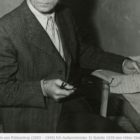
m von Ribbentrop (1893 – 1946) NS-Außenminister. Er fädelte 1939 den Hitler-Stal