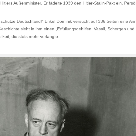
tlers Außenminister. Er fädelte 1939 den Hitler-Stalin-Pakt ein. Persö
t schütze Deutschland!“ Enkel Dominik versucht auf 336 Seiten eine An
schichte sieht in ihm einen „Erfüllungsgehilfen, Vasall, Schergen und La
keit, die stets mehr verlangte.