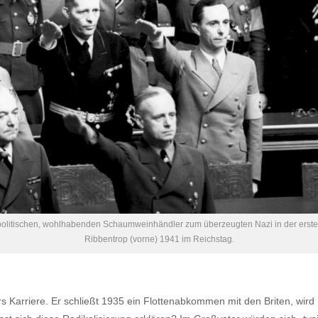
olitischen, wohlhabenden Schaumweinhändler zum überzeugten Nazi in der erste
Ribbentrop (vorne) 1941 im Reichstag.
 Karriere. Er schließt 1935 ein Flottenabkommen mit den Briten, wird 