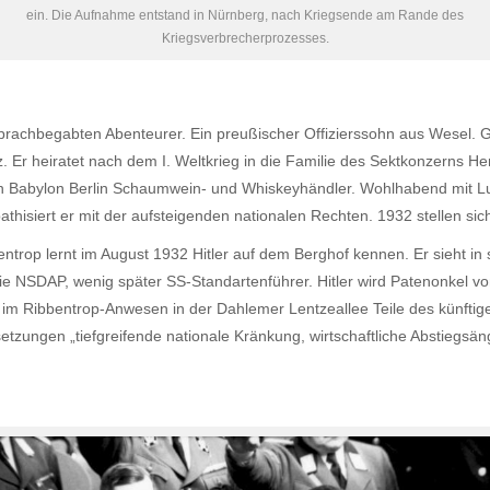
ein. Die Aufnahme entstand in Nürnberg, nach Kriegsende am Rande des
Kriegsverbrecherprozesses.
sprachbegabten Abenteurer. Ein preußischer Offizierssohn aus Wesel. 
Er heiratet nach dem I. Weltkrieg in die Familie des Sektkonzerns Hen
n Babylon Berlin Schaumwein- und Whiskeyhändler. Wohlhabend mit Luxu
mpathisiert er mit der aufsteigenden nationalen Rechten. 1932 stellen s
op lernt im August 1932 Hitler auf dem Berghof kennen. Er sieht in 
n die NSDAP, wenig später SS-Standartenführer. Hitler wird Patenonkel v
im Ribbentrop-Anwesen in der Dahlemer Lentzeallee Teile des künftigen
tzungen „tiefgreifende nationale Kränkung, wirtschaftliche Abstiegs