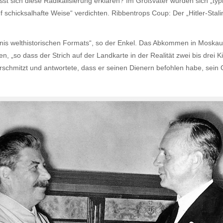
ässt sich diese Radikalisierung erklären? Im Großvater würden sich „ty
auf schicksalhafte Weise“ verdichten. Ribbentrops Coup: Der „Hitler-St
ignis welthistorischen Formats“, so der Enkel. Das Abkommen in Moskau 
en, „so dass der Strich auf der Landkarte in der Realität zwei bis drei K
rschmitzt und antwortete, dass er seinen Dienern befohlen habe, sein G