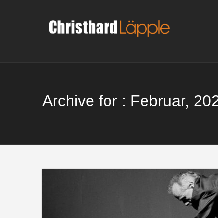
Skip
to
content
Archive for : Februar, 20