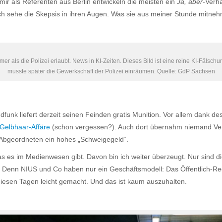
ir als Referenten aus Berlin entwickeln die meisten ein
Ja, aber
-Verhä
h sehe die Skepsis in ihren Augen. Was sie aus meiner Stunde mitnehm
er als die Polizei erlaubt. News in KI-Zeiten. Dieses Bild ist eine reine KI-Fälsch
musste später die Gewerkschaft der Polizei einräumen. Quelle: GdP Sachsen
undfunk liefert derzeit seinen Feinden gratis Munition. Vor allem dank
Gelbhaar-Affäre
(schon vergessen?). Auch dort übernahm niemand Ver
-Abgeordneten ein hohes „Schweigegeld“.
was es im Medienwesen gibt. Davon bin ich weiter überzeugt. Nur sind di
. Denn NIUS und Co haben nur ein Geschäftsmodell: Das Öffentlich-R
 diesen Tagen leicht gemacht. Und das ist kaum auszuhalten.