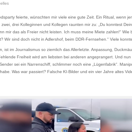
elles
sparty feierte, wünschten mir viele eine gute Zeit. Ein Ritual, wenn 
n zwei, drei Kolleginnen und Kollegen raunten mir zu: „Du konntest D
ann mir das als Freier nicht leisten. Ich muss meine Miete zahlen!“ Wie b
t? Wir sind doch nicht in Adlershof, beim DDR-Fernsehen.“ Viele konnt
n, ist im Journalismus so ziemlich das Allerletzte. Anpassung, Duckmä
ehlende Freiheit wird am liebsten bei anderen angeprangert. Und nun
Sender sei ein Narrenschiff, schlimmer noch eine „Lügenfabrik“. Manip
t habe. Was war passiert? Falsche KI-Bilder und ein vier Jahre altes V