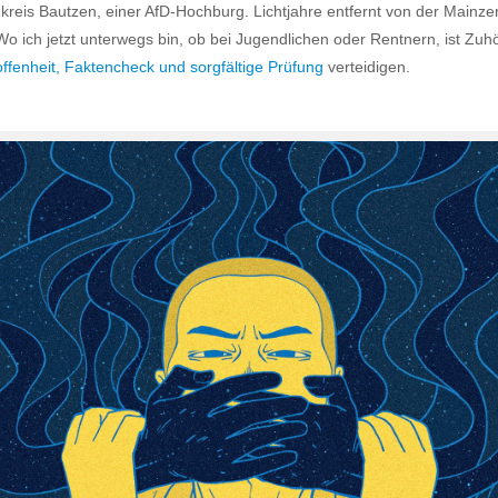
reis Bautzen, einer AfD-Hochburg. Lichtjahre entfernt von der Main
Wo ich jetzt unterwegs bin, ob bei Jugendlichen oder Rentnern, ist Z
ffenheit, Faktencheck und sorgfältige Prüfung
verteidigen.