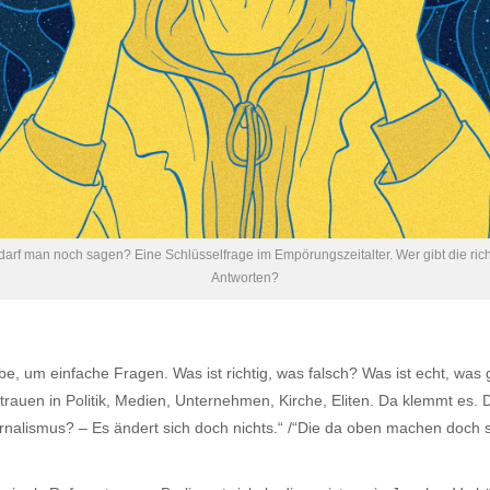
arf man noch sagen? Eine Schlüsselfrage im Empörungszeitalter. Wer gibt die ric
Antworten?
e, um einfache Fragen. Was ist richtig, was falsch? Was ist echt, was
trauen in Politik, Medien, Unternehmen, Kirche, Eliten. Da klemmt es. D
urnalismus? – Es ändert sich doch nichts.“ /“Die da oben machen doch s