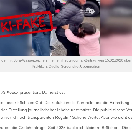
ilder mit Sora-Wasserzeichen in einem heute journal-Beitrag vom 15.02.2026 über
Praktiken. Quelle: Screenshot Übermedien
n
KI-Kodex
präsentiert. Da heißt es:
 ist unser höchstes Gut. Die redaktionelle Kontrolle und die Einhaltung 
der Erstellung journalistischer Inhalte unterstützt. Die publizistische 
ativer KI nach transparenten Regeln.“ Schöne Worte. Aber wie sieht es
rauen die Gretchenfrage. Seit 2025 backe ich kleinere Brötchen. Die er