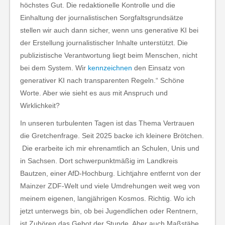
höchstes Gut. Die redaktionelle Kontrolle und die
Einhaltung der journalistischen Sorgfaltsgrundsätze
stellen wir auch dann sicher, wenn uns generative KI bei
der Erstellung journalistischer Inhalte unterstützt. Die
publizistische Verantwortung liegt beim Menschen, nicht
bei dem System. Wir
kennzeichnen
den Einsatz von
generativer KI nach transparenten Regeln.“ Schöne
Worte. Aber wie sieht es aus mit Anspruch und
Wirklichkeit?
In unseren turbulenten Tagen ist das Thema Vertrauen
die Gretchenfrage. Seit 2025 backe ich kleinere Brötchen.
Die erarbeite ich mir ehrenamtlich an Schulen, Unis und
in Sachsen. Dort schwerpunktmäßig im Landkreis
Bautzen, einer AfD-Hochburg. Lichtjahre entfernt von der
Mainzer ZDF-Welt und viele Umdrehungen weit weg von
meinem eigenen, langjährigen Kosmos. Richtig. Wo ich
jetzt unterwegs bin, ob bei Jugendlichen oder Rentnern,
ist Zuhören das Gebot der Stunde. Aber auch Maßstäbe