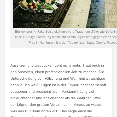
Ein weiteres KI-Fake-Beispiel. Angebliche Trauer um „Täter wie Opfer
Diese 100%ige Fälschung diente zur Stimmungsmache gegen einen Asyl
Frau in Hamburg mit in den Tod gerissen hatte. Quelle: Face
Aussitzen und wegducken geht nicht mehr. Traut euch in
den Anstalten, einen professionellen Job zu machen. Die
Unterscheidung von Fälschung und Wahrheit ist wichtiger
denn je. Ich weiß: Lügen ist in der Empörungsgesellschaft
bequemer und erscheint „dem Verstand häufig viel
einleuchtender und anziehender als die Wahrheit. Weil
der Lügner den großen Vorteil hat, im Voraus zu wissen,
was das Publikum hören will.“ Das sagte einst die