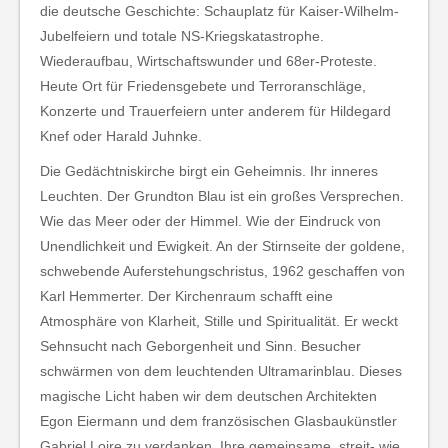
die deutsche Geschichte: Schauplatz für Kaiser-Wilhelm-
Jubelfeiern und totale NS-Kriegskatastrophe.
Wiederaufbau, Wirtschaftswunder und 68er-Proteste.
Heute Ort für Friedensgebete und Terroranschläge,
Konzerte und Trauerfeiern unter anderem für Hildegard
Knef oder Harald Juhnke.
Die Gedächtniskirche birgt ein Geheimnis. Ihr inneres
Leuchten. Der Grundton Blau ist ein großes Versprechen.
Wie das Meer oder der Himmel. Wie der Eindruck von
Unendlichkeit und Ewigkeit. An der Stirnseite der goldene,
schwebende Auferstehungschristus, 1962 geschaffen von
Karl Hemmerter. Der Kirchenraum schafft eine
Atmosphäre von Klarheit, Stille und Spiritualität. Er weckt
Sehnsucht nach Geborgenheit und Sinn. Besucher
schwärmen von dem leuchtenden Ultramarinblau. Dieses
magische Licht haben wir dem deutschen Architekten
Egon Eiermann und dem französischen Glasbaukünstler
Gabriel Loire zu verdanken. Ihre gemeinsame, streit- wie