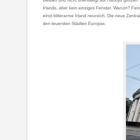
bleiben und nicht unentwegt auf Handys glotzen. 
Irlands, aber kein einziges Fenster. Warum? Fens
einst bitterarme Irland neureich. Die neue Zentra
den teuersten Städten Europas.