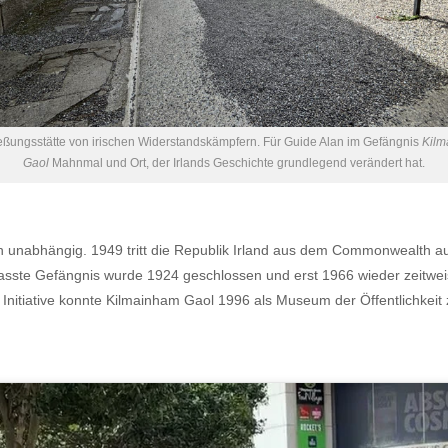
eßungsstätte von irischen Widerstandskämpfern. Für Guide Alan im Gefängnis
Kilm
Gaol
Mahnmal und Ort, der Irlands Geschichte grundlegend verändert hat.
unabhängig. 1949 tritt die Republik Irland aus dem Commonwealth aus
verhasste Gefängnis wurde 1924 geschlossen und erst 1966 wieder zeitwe
 Initiative konnte Kilmainham Gaol 1996 als Museum der Öffentlichkei