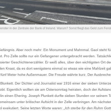
enster in der Zentrale der Bank of Ireland. Warum? Sonst fliegt das Geld zum Fenst
 Gefängnis. Aber noch mehr: Ein Monument und Mahnmal. Gaol steht für
t. Pro Zelle sollte nur ein Gefangener untergebracht werden. Tatsächli
ierter Geschichtenerzähler. Er weiß alles, über den wichtigsten Ort der
n den Knast, da es dort wenigstens einmal so etwas wie eine Mahlzeit 
die fünf Meter hohe Außenmauer. Die Freude währte kurz. Der Ausbrech
lunkett. Der Dichter und Journalist war 1916 einer der sieben Unterze
rlobt. Eigentlich wollten sie am Ostersonntag heiraten, doch der Aufst
blin einen Ehering. Joseph Plunkett durfte sieben Stunden vor seinem T
einsam unter britischer Aufsicht in der Zelle verbringen. Am nächste
 exekutiert. Seine letzten Worte waren:
„Ich sterbe für den Ruhm Gott