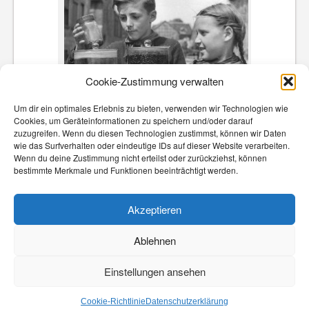
Cookie-Zustimmung verwalten
Die Jugend sammelt den US-Käfer. DDR. 1950.
Um dir ein optimales Erlebnis zu bieten, verwenden wir Technologien wie
Cookies, um Geräteinformationen zu speichern und/oder darauf
zuzugreifen. Wenn du diesen Technologien zustimmst, können wir Daten
wie das Surfverhalten oder eindeutige IDs auf dieser Website verarbeiten.
Wenn du deine Zustimmung nicht erteilst oder zurückziehst, können
Sollten Sie in eine Dorfschenke einkehren, sofern es noch
bestimmte Merkmale und Funktionen beeinträchtigt werden.
eine gibt, fragen Sie nach dem Kartoffelkäfer. Sie werden
sehen, hören und staunen, wie schnell er wieder das
Akzeptieren
Fliegen lernt.
Ablehnen
Einstellungen ansehen
© Christhard Läpple 2018 - 2021 | Theme by
|
Cookie-Richtlinie
Datenschutzerklärung