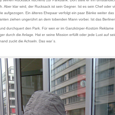
ägt seinen Rucksack fluchend zur Parkbank. Dort stellt er ihn umständli
. Aber klar wird, der Rucksack ist sein Gegner. Ist es sein Chef oder 
t wie aufgezogen. Ein älteres Ehepaar verfolgt ein paar Bänke weiter 
ten ziehen ungerührt an dem tobenden Mann vorbei. Ist das Berliner T
 und durchquert den Park. Für wen er im Ganzkörper-Kostüm Reklame läu
ger durch die Anlage. Hat er seine Mission erfüllt oder jede Lust auf 
and zuckt die Achseln. Das war´s.