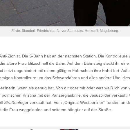
Silvio. Standort: Friedrichstraße vor Starbucks. Herkunft: Magdeburg.
 Anti-Zionist. Die S-Bahn hält an der nächsten Station. Die Kontrolleur
 die ältere Frau blitzschnell die Bahn. Auf dem Bahnsteig steckt ihr ein
d setzt ungehindert mit einem gültigen Fahrschein ihre Fahrt fort. Au
ämmigen Kontrolleure um das Schwarzfahren und alles andere Übel dies
rlinerin, wenn sie genug hat. Von dir oder mir oder was weiß ich von 
polnischen Kristina mit der Panzerglasbrille, die Jesusbilder verkauft.
ölf
Straßenf
eger verkauft hat. Vom „Original-Westberliner“ Torsten an 
st die Frau weggelaufen und seitdem hängt er auf der Straße.