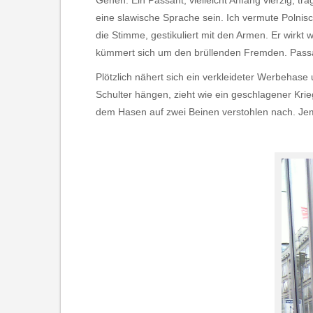
Gehen. Ein Passant, vielleicht Anfang vierzig, tr
eine slawische Sprache sein. Ich vermute Polnisch
die Stimme, gestikuliert mit den Armen. Er wirk
kümmert sich um den brüllenden Fremden. Passan
Plötzlich nähert sich ein verkleideter Werbehase
Schulter hängen, zieht wie ein geschlagener Krie
dem Hasen auf zwei Beinen verstohlen nach. Jem