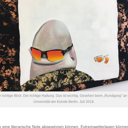
 richtige Blick. Die richtige Haltung. Das ist wichtig. Gesehen beim „Rundgang“ an
Universität der Künste Berlin. Juli 2018.
n eine literarische Note abgewinnen können. Extremwetterlagen können 