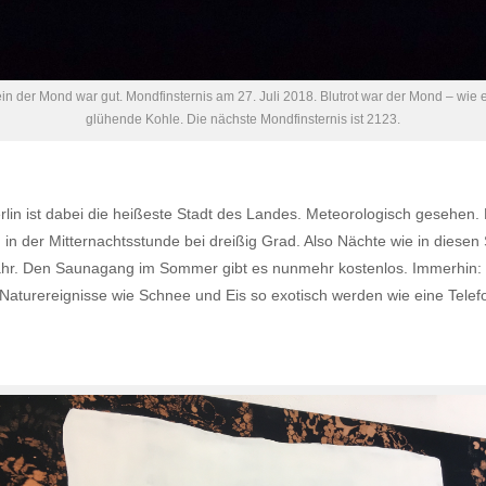
ein der Mond war gut. Mondfinsternis am 27. Juli 2018. Blutrot war der Mond – wie 
glühende Kohle. Die nächste Mondfinsternis ist 2123.
erlin ist dabei die heißeste Stadt des Landes. Meteorologisch gesehen. 
in der Mitternachtsstunde bei dreißig Grad. Also Nächte wie in diese
ahr. Den Saunagang im Sommer gibt es nunmehr kostenlos. Immerhin: 
 Naturereignisse wie Schnee und Eis so exotisch werden wie eine Telefo