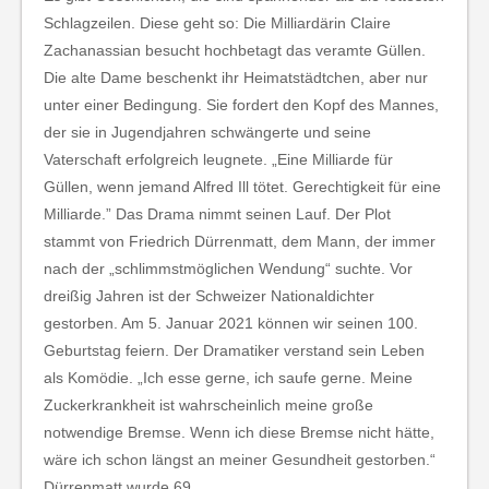
Schlagzeilen. Diese geht so: Die Milliardärin Claire
Zachanassian besucht hochbetagt das veramte Güllen.
Die alte Dame beschenkt ihr Heimatstädtchen, aber nur
unter einer Bedingung. Sie fordert den Kopf des Mannes,
der sie in Jugendjahren schwängerte und seine
Vaterschaft erfolgreich leugnete. „Eine Milliarde für
Güllen, wenn jemand Alfred Ill tötet. Gerechtigkeit für eine
Milliarde.” Das Drama nimmt seinen Lauf. Der Plot
stammt von Friedrich Dürrenmatt, dem Mann, der immer
nach der „schlimmstmöglichen Wendung“ suchte. Vor
dreißig Jahren ist der Schweizer Nationaldichter
gestorben. Am 5. Januar 2021 können wir seinen 100.
Geburtstag feiern. Der Dramatiker verstand sein Leben
als Komödie. „Ich esse gerne, ich saufe gerne. Meine
Zuckerkrankheit ist wahrscheinlich meine große
notwendige Bremse. Wenn ich diese Bremse nicht hätte,
wäre ich schon längst an meiner Gesundheit gestorben.“
Dürrenmatt wurde 69.