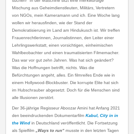
suchen!“ In der Maschine sitzt eine merkwürdige
Mischung aus Geheimdienstleuten, Militärs, Vertretern
von NGOs, mein Kameramann und ich. Eine Woche lang
wollen wir herausfinden, wie der Stand der
Demokratisierung im Land am Hindukusch ist. Wir treffen
Frauenrechtlerinnen, Journalistinnen, den Leiter einer
Lehrlingswerkstatt, einen vorsichtigen, einheimischen
Wahlbeobachter und einen traumatisierten Filmemacher.
Das war vor gut zehn Jahren. Was hat sich geändert?
Was die Hoffnungen betrifft, nichts. Was die
Befürchtungen angeht, alles. Ein filmreifes Ende wie in
einem Hollywood-Blockbuster. Die korrupte Elite hat sich
im Hubschrauber abgesetzt. Doch für die Menschen sind
alle Illusionen zerstört.
Der 36-jährige Regisseur Aboozar Amini hat Anfang 2021
den beeindruckenden Dokumentarfilm
Kabul, City in in
the Wind
in Deutschland veröffentlicht. Die Fortsetzung
als Spielfilm
„Ways to run“
musste in den letzten Tagen