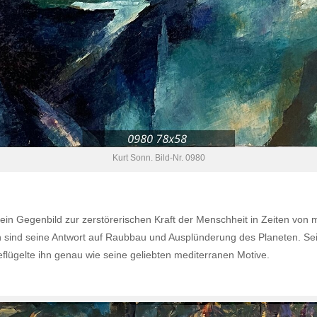
Kurt Sonn. Bild-Nr. 0980
ein Gegenbild zur zerstörerischen Kraft der Menschheit in Zeiten von
sind seine Antwort auf Raubbau und Ausplünderung des Planeten. Sein 
eflügelte ihn genau wie seine geliebten mediterranen Motive.