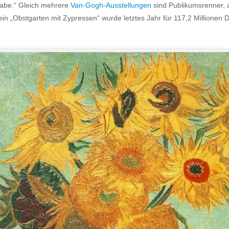
 habe.“ Gleich mehrere
Van-Gogh-Ausstellungen
sind Publikumsrenner, 
Sein „Obstgarten mit Zypressen“ wurde letztes Jahr für 117,2 Millionen Do