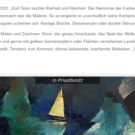
2020: „Kurt Sonn suchte Klarheit und Reinheit. Die Harmonie der Farben
nenreich war die Malerei. So arrangierte er unermüdlich seine Kompo
huppen scheinen auf. Kantige Brüche, Dissonanzen oder dunkle Störun
Malen und Zeichnen. Einer, der genau hinschaute, das Spiel der Wolk
un und gerne mit gelben Sonnentupfern oder Flächen versehenen Landsc
mantik, Tendenz zum Kontrast, dünne lasierende, tuschende Malweise.