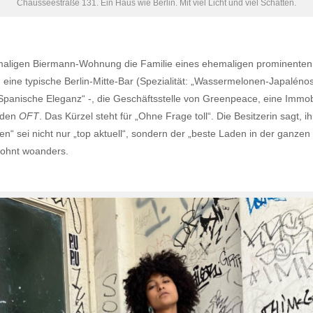
Chausseestraße 131. Ein Haus wie Berlin. Mit viel Licht und viel Schatten.
aligen Biermann-Wohnung die Familie eines ehemaligen prominenten Li
ine typische Berlin-Mitte-Bar (Spezialität: „Wassermelonen-Japalénos-
Spanische Eleganz“ -, die Geschäftsstelle von Greenpeace, eine Immobi
Laden
OFT
. Das Kürzel steht für „Ohne Frage toll“. Die Besitzerin sagt, 
n“ sei nicht nur „top aktuell“, sondern der „beste Laden in der ganzen
wohnt woanders.