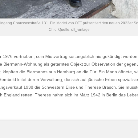
ingang Chausseestraße 131. Ein Model von OFT präsentiert den neuen 2023er S
Chic. Quelle: oft_vintage
976 vertrieben, sein Mietvertrag sei angeblich nie gekündigt worden. 
m die Biermann-Wohnung als getarntes Objekt zur Observation der gege
klopften die Biermanns aus Hamburg an die Tür. Ein Mann öffnete, wies
ld leitet deren Verwaltung, die sich auf jüdische Erben spezialisiert
gsverkauf 1938 die Schwestern Elise und Therese Brasch. Sie musst
ach England retten. Therese nahm sich im März 1942 in Berlin das Leb