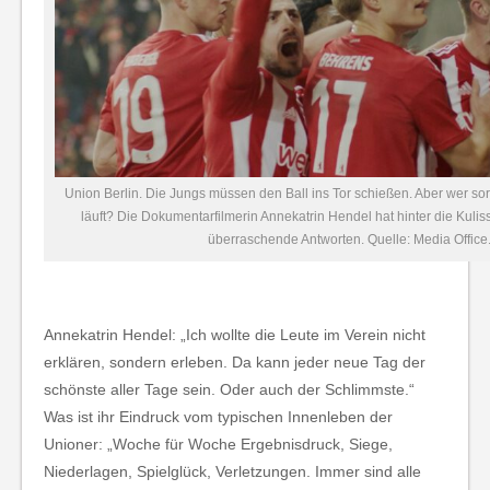
Union Berlin. Die Jungs müssen den Ball ins Tor schießen. Aber wer sor
läuft? Die Dokumentarfilmerin Annekatrin Hendel hat hinter die Kuli
überraschende Antworten. Quelle: Media Office
Annekatrin Hendel: „Ich wollte die Leute im Verein nicht
erklären, sondern erleben. Da kann jeder neue Tag der
schönste aller Tage sein. Oder auch der Schlimmste.“
Was ist ihr Eindruck vom typischen Innenleben der
Unioner: „Woche für Woche Ergebnisdruck, Siege,
Niederlagen, Spielglück, Verletzungen. Immer sind alle