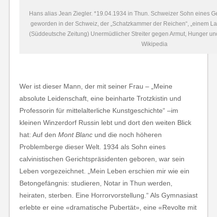
Hans alias Jean Ziegler. *19.04.1934 in Thun. Schweizer Sohn eines G
geworden in der Schweiz, der „Schatzkammer der Reichen“, „einem L
(Süddeutsche Zeitung) Unermüdlicher Streiter gegen Armut, Hunger und
Wikipedia
Wer ist dieser Mann, der mit seiner Frau – „Meine
absolute Leidenschaft, eine beinharte Trotzkistin und
Professorin für mittelalterliche Kunstgeschichte“ –im
kleinen Winzerdorf Russin lebt und dort den weiten Blick
hat: Auf den
Mont Blanc
und die noch höheren
Problemberge dieser Welt. 1934 als Sohn eines
calvinistischen Gerichtspräsidenten geboren, war sein
Leben vorgezeichnet. „Mein Leben erschien mir wie ein
Betongefängnis: studieren, Notar in Thun werden,
heiraten, sterben. Eine Horrorvorstellung.“ Als Gymnasiast
erlebte er eine «dramatische Pubertät», eine «Revolte mit