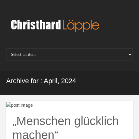
Skip
to
content
Archive for : April, 2024
„Menschen glücklich
machen“