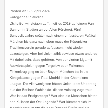
Posted on:
28. April 2024
/
Categories:
aktuelles
„Scheiße, wir steigen auf“, hieß es 2019 auf einem Fan-
Banner im Stadion an der Alten Försterei. Fünf
Bundesligajahre später nach einem unfassbaren Fußball-
Märchen bis ganz nach oben muss der Köpenicker
Traditionsverein gerade aufpassen, nicht wieder
abzusteigen. Aber bei Union zählt sowieso etwas anderes:
Mit dabei sein, dazu gehören. Von der vierten Liga mit
Auswärtsspielen gegen Torgelow oder Falkensee-
Finkenkrug ging es über Bayern München bis in die
Königsklasse gegen Real Madrid in der Champions-
League. Die Allerwenigsten hätten Union, dem Underdog
aus der Berliner Wuhlheide, diesen Aufstieg zugetraut.
Was ist das Erfolgsrezept? Wer sind die Menschen hinter
den Kulissen der Ost-Legende? Wer kümmert sich im
Maschinenraum um die paar Dutzend Profis und die