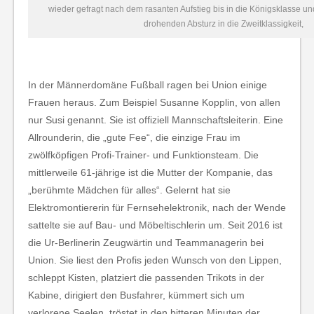
wieder gefragt nach dem rasanten Aufstieg bis in die Königsklasse un
drohenden Absturz in die Zweitklassigkeit,
In der Männerdomäne Fußball ragen bei Union einige
Frauen heraus. Zum Beispiel Susanne Kopplin, von allen
nur Susi genannt. Sie ist offiziell Mannschaftsleiterin. Eine
Allrounderin, die „gute Fee“, die einzige Frau im
zwölfköpfigen Profi-Trainer- und Funktionsteam. Die
mittlerweile 61-jährige ist die Mutter der Kompanie, das
„berühmte Mädchen für alles“. Gelernt hat sie
Elektromontiererin für Fernsehelektronik, nach der Wende
sattelte sie auf Bau- und Möbeltischlerin um. Seit 2016 ist
die Ur-Berlinerin Zeugwärtin und Teammanagerin bei
Union. Sie liest den Profis jeden Wunsch von den Lippen,
schleppt Kisten, platziert die passenden Trikots in der
Kabine, dirigiert den Busfahrer, kümmert sich um
verlorene Seelen, tröstet in den bitteren Minuten der