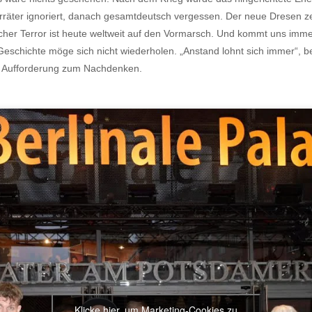
erräter ignoriert, danach gesamtdeutsch vergessen. Der neue Dresen z
scher Terror ist heute weltweit auf den Vormarsch. Und kommt uns imm
schichte möge sich nicht wiederholen. „Anstand lohnt sich immer“, bet
ne Aufforderung zum Nachdenken.
Klicke hier, um Marketing-Cookies zu