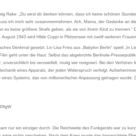
dwig Rake: „Du wirst dir denken können, dass ich keine schönen Stunden
e muss ich mich sehr zusammennehmen. Ach, Mama, der Gedanke an die
ann es keine größere Strafe geben, als sie von ihrem Kind zu trennen.
5. August 1943 wird Hilde Coppi in Plötzensee mit zwölf weiteren Fraue
hes Denkmal gesetzt. Liv Lisa Fries aus „Babylon Berlin“ spielt „In Lie
 Film geht unter die Haut. Selbst das abgebrühte Berlinale-Pressepubl
 zuversichtlich bis verzweifelt, mutig wie resigniert. Bei den Verhören f
te Mechanik eines Apparats, der jeden Widerspruch verfolgt. Aufseherin
ebe eines Systems, das von millionenfacher Anpassung getragen wurde.
6A09gW
 nur ein einziger durch. Die Reichweite des Funkgeräts war zu kurz
 als wäre nichts geschehen. Nach dem Krieg wurde das hingerichtete E