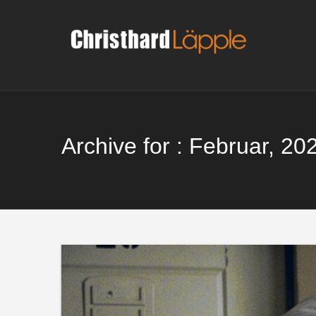
Skip
to
content
Archive for : Februar, 20