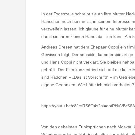
In der Todeszelle schreibt sie an ihre Mutter He
Hänschen noch bei mir ist, in seinem Interess
verzweifeln lassen. Ich glaube für eine Mutter k
damit sie ihren kleinen Hans abstillen kann. Am 
Andreas Dresen hat dem Ehepaar Coppi ein filmisc
Gewissen folgt. Der sensible, kammerspielartige
und Hans Coppi nicht verklärt. Sie bleiben nahbar,
gebrüllt. Der Film konzentriert sich auf die kal
sind Rädchen – „Das ist Vorschrift!“ – im Getri
eigene Gedanken: Wie hätte ich mich verhalten?
https://youtu.be/c8JrsRS6O4s?si=ootPHuVBrS
Von den geheimen Funksprüchen nach Moskau kam
Wänden wurden getilgt, Flugblätter vernichtet,