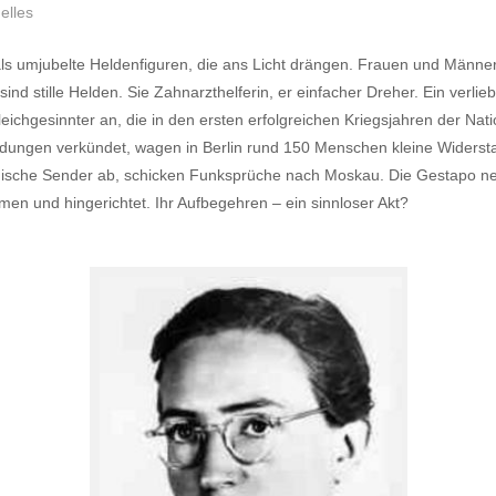
elles
ls umjubelte Heldenfiguren, die ans Licht drängen. Frauen und Männe
ind stille Helden. Sie Zahnarzthelferin, er einfacher Dreher. Ein verlie
ichgesinnter an, die in den ersten erfolgreichen Kriegsjahren der Nat
dungen verkündet, wagen in Berlin rund 150 Menschen kleine Widersta
ische Sender ab, schicken Funksprüche nach Moskau. Die Gestapo nen
en und hingerichtet. Ihr Aufbegehren – ein sinnloser Akt?