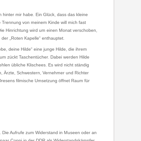
 hinter mir habe. Ein Glück, dass das kleine
 Trennung von meinem Kinde will mich fast
“ Die Hinrichtung wird um einen Monat verschoben,
n der „Roten Kapelle“ enthauptet.
be, deine Hilde“ eine junge Hilde, die ihrem
ikum zückt Taschentücher. Dabei werden Hilde
ehlen übliche Klischees. Es wird nicht ständig
nen, Ärzte, Schwestern, Vernehmer und Richter
 Dresens filmische Umsetzung öffnet Raum für
. Die Aufrufe zum Widerstand in Museen oder an
hepaar Coppi in der DDR als Widerstandskämpfer