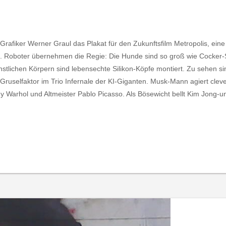
rafiker Werner Graul das Plakat für den Zukunftsfilm Metropolis, eine 
 Roboter übernehmen die Regie: Die Hunde sind so groß wie Cocker-Sp
künstlichen Körpern sind lebensechte Silikon-Köpfe montiert. Zu sehen s
ruselfaktor im Trio Infernale der KI-Giganten. Musk-Mann agiert cle
y Warhol und Altmeister Pablo Picasso. Als Bösewicht bellt Kim Jong-un